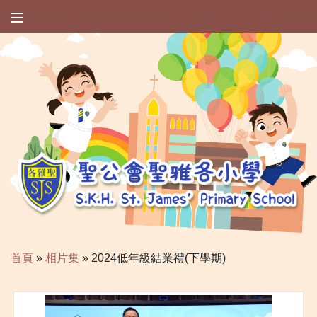
首頁
»
相片集
»
2024低年級結業禮(下學期)