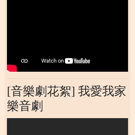
[音樂劇花絮] 我愛我家
樂音劇