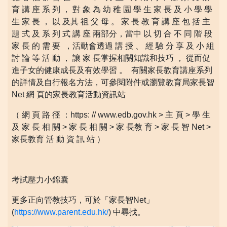
育 講 座 系 列 ， 對 象 為 幼 稚 園 學 生 家 長 及 小 學 學
生 家 長 ， 以 及其 祖 父 母 。 家 長 教 育 講 座 包 括 主
題 式 及 系 列 式 講 座 兩部分，當中 以 切 合 不 同 階 段
家 長 的 需 要 ，活動會透過 講 授 、 經 驗 分 享 及 小 組
討 論 等 活 動 ， 讓 家 長掌握相關知識和技巧 ， 從而促
進子女的健康成長及有效學習 。 有關家長教育講座系列
的詳情及自行報名方法，可參閱附件或瀏覽教育局家長智
Net 網 頁的家長教育活動資訊站
（ 網 頁 路 徑 ：https: // www.edb.gov.hk > 主 頁 > 學 生
及 家 長 相 關 > 家 長 相 關 > 家 長教 育 > 家 長 智 Net >
家長教育 活 動 資 訊 站 ）
考試壓力小錦囊
更多正向管教技巧，可於「家長智Net」
(
https://www.parent.edu.hk/
) 中尋找。