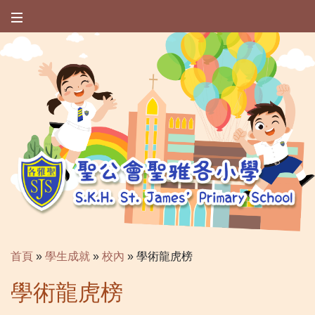
首頁
»
學生成就
»
校內
»
學術龍虎榜
學術龍虎榜