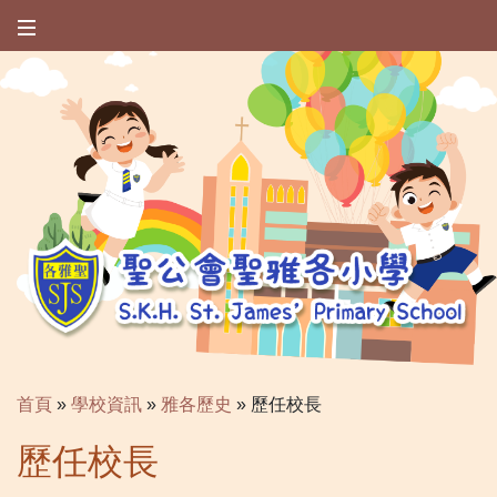
首頁
»
學校資訊
»
雅各歷史
»
歷任校長
歷任校長