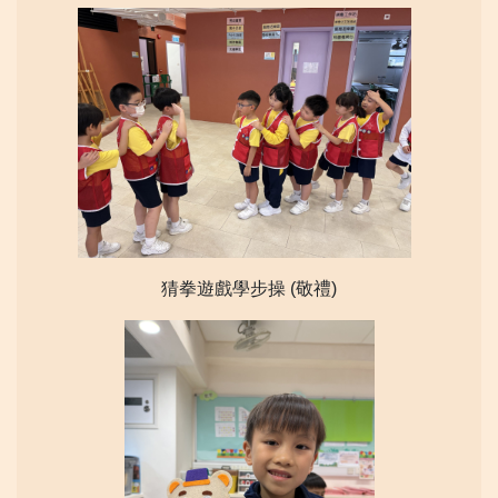
猜拳遊戲學步操 (敬禮)